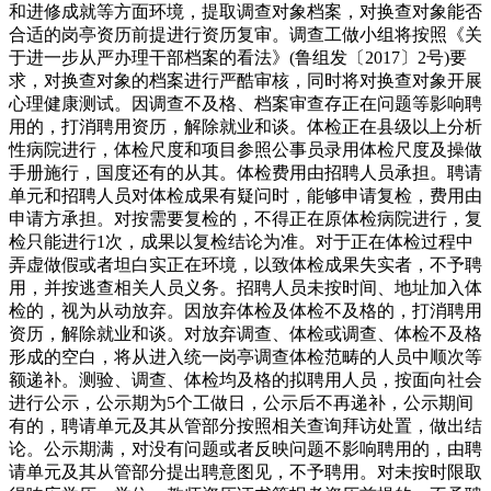
和进修成就等方面环境，提取调查对象档案，对换查对象能否
合适的岗亭资历前提进行资历复审。调查工做小组将按照《关
于进一步从严办理干部档案的看法》(鲁组发〔2017〕2号)要
求，对换查对象的档案进行严酷审核，同时将对换查对象开展
心理健康测试。因调查不及格、档案审查存正在问题等影响聘
用的，打消聘用资历，解除就业和谈。体检正在县级以上分析
性病院进行，体检尺度和项目参照公事员录用体检尺度及操做
手册施行，国度还有的从其。体检费用由招聘人员承担。聘请
单元和招聘人员对体检成果有疑问时，能够申请复检，费用由
申请方承担。对按需要复检的，不得正在原体检病院进行，复
检只能进行1次，成果以复检结论为准。对于正在体检过程中
弄虚做假或者坦白实正在环境，以致体检成果失实者，不予聘
用，并按逃查相关人员义务。招聘人员未按时间、地址加入体
检的，视为从动放弃。因放弃体检及体检不及格的，打消聘用
资历，解除就业和谈。对放弃调查、体检或调查、体检不及格
形成的空白，将从进入统一岗亭调查体检范畴的人员中顺次等
额递补。测验、调查、体检均及格的拟聘用人员，按面向社会
进行公示，公示期为5个工做日，公示后不再递补，公示期间
有的，聘请单元及其从管部分按照相关查询拜访处置，做出结
论。公示期满，对没有问题或者反映问题不影响聘用的，由聘
请单元及其从管部分提出聘意图见，不予聘用。对未按时限取