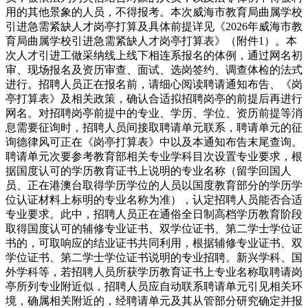
用的其他景象的人员，不得报考。本次威海市教育局曲属学校
引进急需紧缺人才岗亭打算及具体前提详见《2026年威海市教
育局曲属学校引进急需紧缺人才岗亭打算表》（附件1）。本
次人才引进工做采纳线上线下相连系报名的体例，通过网名初
审、现场报名及资历审查、面试、选岗签约、调查体检的法式
进行。招聘人员正在报名前，请细心阅读聘请通知布告、《岗
亭打算表》及相关政策，确认合适拟招聘岗亭的前提后再进行
网名。对招聘岗亭前提中的专业、学历、学位、资历前提等消
息需要征询时，招聘人员间接取聘请单元联系，聘请单元的征
询德律风可正在《岗亭打算表》中以及本通知布告末尾查询。
聘请单元次要参考教育部相关专业学科目次设置专业要求，根
据国度认可的学历教育证书上说明的专业名称（留学回国人
员、正在港澳台取得学历学位的人员以国度教育部分的学历学
位认证材料上标明的专业名称为准），认定招聘人员能否合适
专业要求。此中，招聘人员正在通俗全日制高档学历教育阶段
取得国度认可的辅修专业证书、双学位证书、第二学士学位证
书的，可取响应的结业证书共同利用，根据辅修专业证书、双
学位证书、第二学士学位证书说明的专业招聘。新兴学科、国
外学科等，若招聘人员所获学历教育证书上专业名称取聘请岗
亭所列专业附近似，招聘人员应自动联系聘请单元引见相关环
境，确属相关附近的，经聘请单元及其从管部分研究确定并报