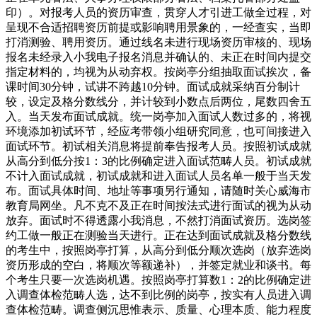
印）。对报考人员的资历审查，贯穿人才引进工做全过程，对
呈现不合适招聘资历前提或影响聘用景象的，一经查实，当即
打消测验、聘用资历。通过线名未进行现场资历审核的、现场
报名未经录入小我电子报名消息并确认的、未正在时间内提交
指定材料的，均视为从动弃权。按岗亭分组抽取面试挨次，备
课时间30分钟，试讲不跨越10分钟。面试成就采纳百分制计
较，设定及格分数线分，并计较到小数点后两位，尾数四舍五
入。当天发布面试成就。统一岗亭加入面试人数过多的，将视
环境添加初试环节，经应考带领小组研究同意，也可间接进入
面试环节。初试相关消息将提前奉告报考人员。按照初试成就
从高分到低分按1：3的比例确定进入面试范畴人员。初试成就
不计入面试成就，初试成就和进入面试人员名单一般于当天发
布。面试具体时间、地址等事项另行通知，请随时关心威海市
教育局网坐。凡不克不及正在时间按法式进行面试的视为从动
放弃。面试时不得透露小我消息，不然打消面试资历。选岗签
约工做一般正在测验当天进行。正在达到面试成就及格分数线
的考生中，按照岗亭打算，从高分到低分顺次选岗（放弃选岗
资历形成的空白，将顺次等额递补），并签定就业和谈书。每
个考生只要一次选岗机遇。按照岗亭打算数1：2的比例确定进
入调查体检范畴人选，达不到比例的岗亭，按实有人员进入调
查体检范畴。调查侧沉思惟表示、质量、心理本质、能力程度