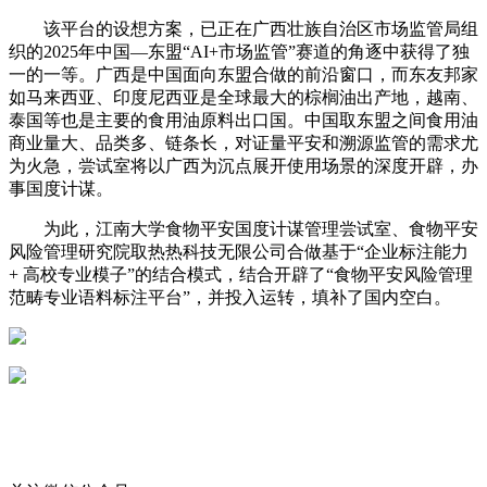
该平台的设想方案，已正在广西壮族自治区市场监管局组
织的2025年中国—东盟“AI+市场监管”赛道的角逐中获得了独
一的一等。广西是中国面向东盟合做的前沿窗口，而东友邦家
如马来西亚、印度尼西亚是全球最大的棕榈油出产地，越南、
泰国等也是主要的食用油原料出口国。中国取东盟之间食用油
商业量大、品类多、链条长，对证量平安和溯源监管的需求尤
为火急，尝试室将以广西为沉点展开使用场景的深度开辟，办
事国度计谋。
为此，江南大学食物平安国度计谋管理尝试室、食物平安
风险管理研究院取热热科技无限公司合做基于“企业标注能力
+ 高校专业模子”的结合模式，结合开辟了“食物平安风险管理
范畴专业语料标注平台”，并投入运转，填补了国内空白。