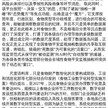
风险从体排行以及季候性风险画像等环节消息。 取此同时，
该平台按照“－决策－交互”的思，打制了诸如“抽检一屏
瞰”和“态势魔方”等焦点功能。出格是这个“魔方”，它支撑按
照年度、行政区划、食物类型等分歧维度，进行组合的可视化
查询，能敏捷洞察数据背后的纪律。并且不只是简单的数据展
现，更正在此根本上对食物分类、不及格项目分类等沉点数据
进行了深度扩充，打通了因各级自行办理导致的多级数据壁
垒，通过成立同一的数据尺度系统，处理了数据孤岛问题，正
在实正意义上实现了全国食物平安监视抽检数据的共享取互联
互通，将错乱、狼藉的“死数据”为可量化的“活窗口”，从而实
现监管范式从保守的“被动监测”向AI时代“自动预警”的逾越，
为各级各类市场监管部分领会全域性食物平安监视抽检环境供
给了动态化“窗口”。
尺度语料库，只是食物财产数智化的主要构成部份。工业
和消息化部等七部分结合印发的《食物工业数字化转型实施方
案》明白提出，至2027年，沉点食物企业运营办理数字化普及
率要达80%，规模以上食物企业环节工序数控化率、数字化研
发设想东西普及率均要达到75%的方针。但部门企业因缺乏科
学，扶植标的目的误差或陷入高投入低报答窘境；各地虽已连
续开展数字化转型实践，但因为缺乏引领性、系统化的扶植指