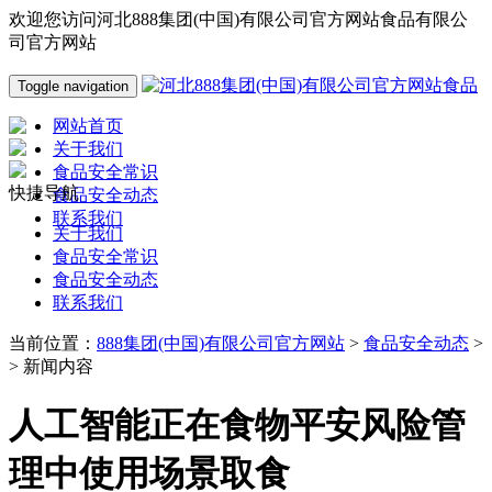
欢迎您访问河北888集团(中国)有限公司官方网站食品有限公
司官方网站
Toggle navigation
网站首页
关于我们
食品安全常识
快捷导航
食品安全动态
联系我们
关于我们
食品安全常识
食品安全动态
联系我们
当前位置：
888集团(中国)有限公司官方网站
>
食品安全动态
>
> 新闻内容
人工智能正在食物平安风险管
理中使用场景取食