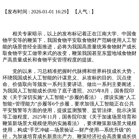
【发布时间 : 2026-01-01 16:29】 【人气 :
】
相关专家暗示，以上的发布标记着正在江南大学、中国食
物平安等的鞭策下，我国食物平安取食物财产范畴使用人工智
能的场景曾经全面推进，必将为我国高质量统筹食物财产成长
取食物平安工做带来式的改变，鞭策我国甚至东盟地域食物财
产高质量成长和食物平安管理程度的提拔。
党的以来，习总精准把握时代脉搏和世界科技成长大势，
环绕我国成长人工智能的计谋意义、从攻标的目的、沉点使
命、价值取向等颁发一系列主要讲话、做出一系列主要阐述，
为我国人工智能成长供给了底子遵照。2025年8月，国务院印
发《关于深切实施“人工智能+”步履的看法》，摆设实施“人工
智能+管理能力”步履等6个步履，要求加强人工智能正在公共
平安预警等方面的使用，提拔监测预警、监管法律、批示决策
等工做程度。2025年11月，国务院印发《关于加速场景培育和
鞭策新场景大规模使用的实施看法》，要求鞭策新场景大规模
使用，构成“手艺冲破—场景验证—财产使用—系统升级”的
径，为加速培育成长新质出产力、鞭策经济社会高质量成长供