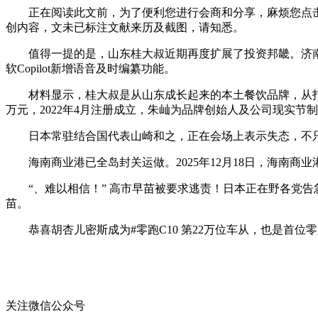
正在阅读此文前，为了便利您进行会商和分享，麻烦您点击一
创内容，文未已标注文献来历及截图，请知悉。
值得一提的是，山东桂大叔近期再度扩展了投资邦畿。济南桂
软Copilot新增语音及时编纂功能。
材料显示，桂大叔是从山东成长起来的本土餐饮品牌，从打以砂
万元，2022年4月注册成立，朱屾为品牌创始人及公司现实节
日本常驻结合国代表山崎和之，正在会场上表示失态，不只想
海南商业港已全岛封关运做。2025年12月18日，海南商
“、难以相信！” 高市早苗被要求逃责！日本正在野各党告急
苗。
恭喜胡杏儿密斯成为#零跑C10 第22万位车从，也是首位
关注微信公众号