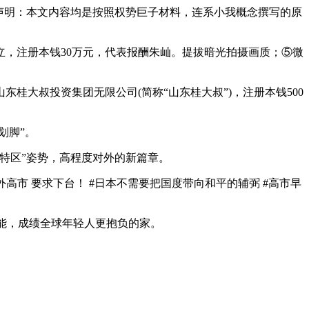
声明：本文内容均是按照权势巨子材料，连系小我概念撰写的原
，注册本钱30万元，代表报酬朱屾。提拔暗光拍摄画质；⑤微
大叔投资集团无限公司(简称“山东桂大叔”)，注册本钱500
划脚”。
的特区”姿势，高程度对外的新篇章。
市 要求下台！ #日本不需要把国度带向和平的辅弼 #高市早
可能，成绩全球年轻人更抱负的家。