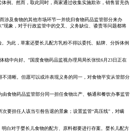
卖体例。然而，取此同时，商家通过收集实施欺诈，销售冒充伪
而涉及食物的其他市场环节一并统归食物药品监管部分来办
水”现象，对于行政监管中的交叉、义务缺位、诿责等问题都将
险。为此，草案还婴长儿配方乳粉不得以委托、贴牌、分拆体例
稳中向好。”国度食物药品监视办理局局长张怯6月23日正在
不清晰。但愿可以或许表现义务的同一，对食物平安从管部分
由食物药品监管部分同一担任食物出产、畅通和餐饮办事监管
次要担任人该当引咎告退的景象；设置监管“高压线”，对瞒
，明白对于婴长儿食物的配方、原料都要进行存案。婴长儿配方