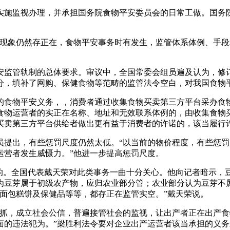
施监视办理，并承担国务院食物平安委员会的日常工做。国务院
象仍然存正在，食物平安事务时有发生，监管体系体例、手段
监管轨制的总体要求。审议中，全国常委会组员遍及认为，修订
分，填补了网购、保健食物等范畴的监管法令空白，对我国食物
食物平安义务，，消费者通过收集食物买卖第三方平台采办食物
食物运营者的实正在名称、地址和无效联系体例的，由收集食物
买卖第三方平台供给者做出更有益于消费者的许诺的，该当履行
出，有些惩罚尺度仍然太低。“以当前的物价程度，有些惩罚尺
运营者发生威慑力。”他进一步提高惩罚尺度。
。全国代表戴天荣对此类事务一曲十分关心。他向记者暗示，
为豆芽属于初级农产物，应归农业部分管；农业部分认为豆芽不属
面包糕饼及保健品等等，都存正在监管实空。”戴天荣说。
，成立社会公信，普遍接管社会的监视，让出产者正在出产食
面的违法犯为。”梁胜利法令要对企业出产运营者该当承担的义