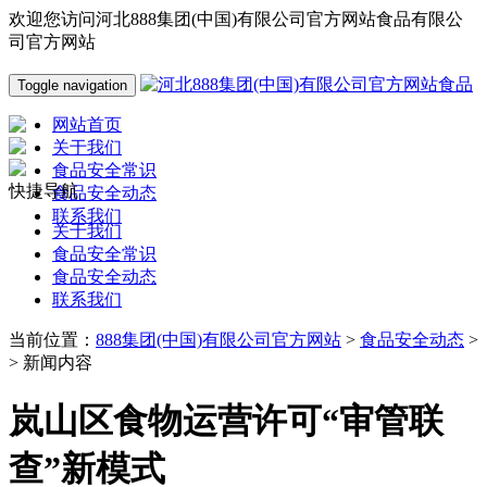
欢迎您访问河北888集团(中国)有限公司官方网站食品有限公
司官方网站
Toggle navigation
网站首页
关于我们
食品安全常识
快捷导航
食品安全动态
联系我们
关于我们
食品安全常识
食品安全动态
联系我们
当前位置：
888集团(中国)有限公司官方网站
>
食品安全动态
>
> 新闻内容
岚山区食物运营许可“审管联
查”新模式