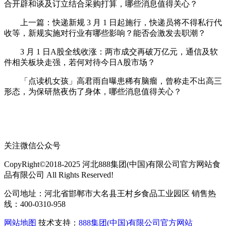
合开辟和谈及订立结合采购打算，哪些消息值得关心？
上一篇：快递新规 3 月 1 日起施行，快递员将不得私行代
收等，新规实施对行业有哪些影响？能否会激发去职潮？
3 月 1 日A股全线收涨：两市成交再破万亿元，通信及软
件相关板块走强，若何对待今日A股市场？
「点读机女孩」高君雨自曝患稀有脑瘤，曾称走不出高三
形态，为保研熬夜伤了身体，哪些消息值得关心？
关注微信公众号
CopyRight©2018-2025 河北888集团(中国)有限公司官方网站食
品有限公司 All Rights Reserved!
公司地址：河北省邯郸市大名县王村乡食品工业园区 销售热
线：400-0310-958
网站地图
技术支持：
888集团(中国)有限公司官方网站