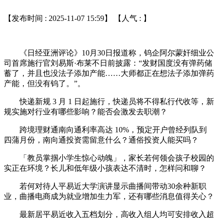
【发布时间 : 2025-11-07 15:59】 【人气 :
】
《日经亚洲评论》10月30日报道称，钨企阿尔蒙奸细业公
司首席施行官刘易斯·布莱不日前披露：“发财国度没有弹药储
蓄了，并且也没法子添加产能……大师都正在想法子添加弹药
产能，但没有钨了。”。
快递新规 3 月 1 日起施行，快递员将不得私行代收等，新
规实施对行业有哪些影响？能否会激发去职潮？
跨境理财通南向通利率高达 10%，预定开户曾经列队到
四蒲月份，南向通投资需留意什么？通俗投资人能买吗？
「教员掌掴小学生惊心动魄」，家长若何领会孩子校园的
实正在环境？长儿和低年级小孩表达不清时，怎样问和聊？
若何对待人平易近大学演讲显示曲播间带动30余种新职
业，曲播电商成为就业增加生力军，还有哪些消息值得关心？
最新居平易近收入五档划分，高收入组人均可安排收入超