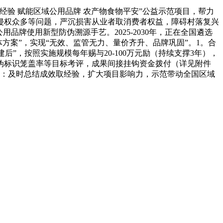
验 赋能区域公用品牌 农产物食物平安”公益示范项目，帮力
侵权众多等问题，严沉损害从业者取消费者权益，障碍村落复兴
牌使用新型防伪溯源手艺。2025-2030年，正在全国遴选
体方案”，实现“无效、监管无力、量价齐升、品牌巩固”。1。合
后”，按照实施规模每年赐与20-100万元励（持续支撑3年），
伪标识笼盖率等目标考评，成果间接挂钩资金拨付（详见附件
传：及时总结成效取经验，扩大项目影响力，示范带动全国区域