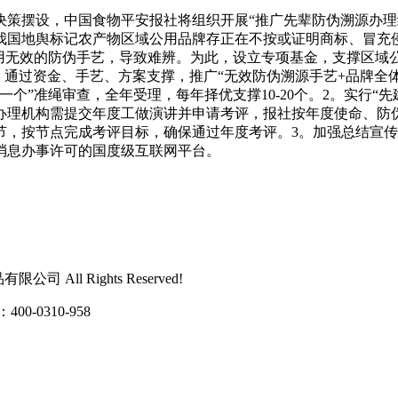
摆设，中国食物平安报社将组织开展“推广先辈防伪溯源办理经
我国地舆标记农产物区域公用品牌存正在不按或证明商标、冒充
无效的防伪手艺，导致难辨。为此，设立专项基金，支撑区域公用品
牌，通过资金、手艺、方案支撑，推广“无效防伪溯源手艺+品牌全
”准绳审查，全年受理，每年择优支撑10-20个。2。实行“先建
办理机构需提交年度工做演讲并申请考评，报社按年度使命、防
节，按节点完成考评目标，确保通过年度考评。3。加强总结宣
消息办事许可的国度级互联网平台。
司 All Rights Reserved!
0310-958