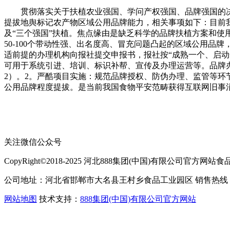
贯彻落实关于扶植农业强国、学问产权强国、品牌强国的决策
提拔地舆标记农产物区域公用品牌能力，相关事项如下：目前
及“三个强国”扶植。焦点缘由是缺乏科学的品牌扶植方案和使用
50-100个带动性强、出名度高、冒充问题凸起的区域公用品
适前提的办理机构向报社提交申报书，报社按“成熟一个、启动一个
可用于系统引进、培训、标识补帮、宣传及办理运营等。品牌
2）。2。严酷项目实施：规范品牌授权、防伪办理、监管等环
公用品牌程度提拔。是当前我国食物平安范畴获得互联网旧事
关注微信公众号
CopyRight©2018-2025 河北888集团(中国)有限公司官方网站食品有限公
公司地址：河北省邯郸市大名县王村乡食品工业园区 销售热线：400-
网站地图
技术支持：
888集团(中国)有限公司官方网站