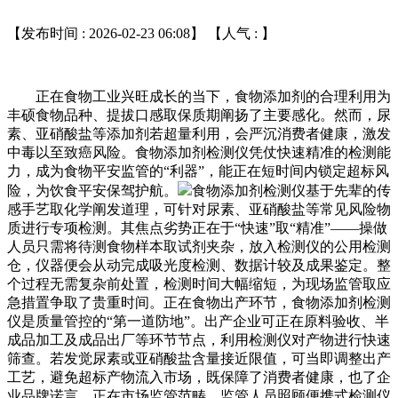
【发布时间 : 2026-02-23 06:08】 【人气 :
】
正在食物工业兴旺成长的当下，食物添加剂的合理利用为
丰硕食物品种、提拔口感取保质期阐扬了主要感化。然而，尿
素、亚硝酸盐等添加剂若超量利用，会严沉消费者健康，激发
中毒以至致癌风险。食物添加剂检测仪凭仗快速精准的检测能
力，成为食物平安监管的“利器”，能正在短时间内锁定超标风
险，为饮食平安保驾护航。
食物添加剂检测仪基于先辈的传
感手艺取化学阐发道理，可针对尿素、亚硝酸盐等常见风险物
质进行专项检测。其焦点劣势正在于“快速”取“精准”——操做
人员只需将待测食物样本取试剂夹杂，放入检测仪的公用检测
仓，仪器便会从动完成吸光度检测、数据计较及成果鉴定。整
个过程无需复杂前处置，检测时间大幅缩短，为现场监管取应
急措置争取了贵重时间。正在食物出产环节，食物添加剂检测
仪是质量管控的“第一道防地”。出产企业可正在原料验收、半
成品加工及成品出厂等环节节点，利用检测仪对产物进行快速
筛查。若发觉尿素或亚硝酸盐含量接近限值，可当即调整出产
工艺，避免超标产物流入市场，既保障了消费者健康，也了企
业品牌诺言。正在市场监管范畴，监管人员照顾便携式检测仪