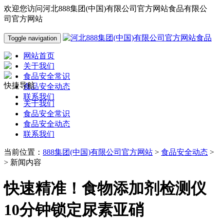
欢迎您访问河北888集团(中国)有限公司官方网站食品有限公
司官方网站
Toggle navigation
网站首页
关于我们
食品安全常识
快捷导航
食品安全动态
联系我们
关于我们
食品安全常识
食品安全动态
联系我们
当前位置：
888集团(中国)有限公司官方网站
>
食品安全动态
>
> 新闻内容
快速精准！食物添加剂检测仪
10分钟锁定尿素亚硝