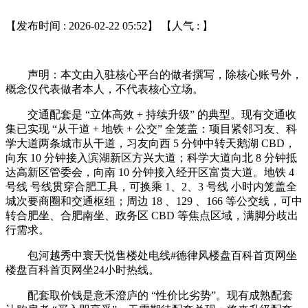
【发布时间 : 2026-02-22 05:52】 【人气 :
】
声明：本文由入驻核心平台的做者撰写，除核心账号外，
概念仅代表做者本人，不代表核心立场。
交通配套是 “立体高效 + 持续升级” 的典型。现有交通收
集已实现 “从干道 + 地铁 + 公交” 全笼盖：项目紧邻习友、科
学大道两条城市从干道，习友向西 5 分钟中转天鹅湖 CBD，
向东 10 分钟接入滨湖新区方兴大道；科学大道向北 8 分钟抵
达高新区管委会，向南 10 分钟接入经开区富贵大道。地铁 4
号线 号线贯穿合肥工具，可换乘 1、2、3 号线 小时内笼盖全
城次要商圈和交通枢纽；周边 18 、129 、166 等公交线，可中
转合肥坐、合肥南坐、政务区 CBD 等焦点区域，满脚分歧出
行需求。
包河越秀中寰天悦售楼处电线#德律风楼盘百科首页网坐
楼盘百科首页网坐24小时热线。
配套取价钱是意禾澄庐的 “性价比劣势”。现有成熟配套