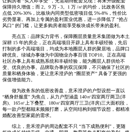
让购房者 “买入即享受”，无需期待配套兑现；将来升级配套
保障持久增值；而 2。9 万 - 3。1 万 /㎡的均价，比政务区焦
点低 20%-30%，比板块内同类型低密项目低 5%-8%，性价比
劣势显著。再加上专属的盈利置业优惠，进一步降低了 “抢占
风口” 的门槛，让更多购房者能享受板块成长带来的盈利。
亮点五：品牌实力背书，保障圈层质量意禾集团做为本土
深耕 15 年的房企，正在高端项目开辟上具有丰硕经验，先后
打制的多个高端项目，均成为本地圈层人群的聚居地，品牌口
碑优良。绿城办事做为中国物业办事百强 TOP10。正在高端
社区办事上具有成熟系统和丰硕经验，能为圈层人群供给不
变、优良的办事。品牌取办事的双沉保障，不只确保了社区的
质量和栖身体验，更让意禾澄庐的 “圈层资产” 具备了更强的
保值增值能力。
做为政务东的低密改善盘，意禾澄庐的户型设想一直以
“栖身舒服度” 为焦点，从力户型涵盖 140㎡四室两厅两卫(洋
房)、165㎡上下叠墅、180㎡四室两厅三卫(洋房)三大面积段，
每一款户型都颠末频频打磨，从空间结构到细节设想，都精准
婚配改善型家庭的需求。
综上，意禾澄庐的周边配套不只 “当下成熟便利”，更随