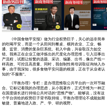
《中国食物平安报》做为行业权势巨子，关心的远非简单
的吃喝平安，而是一个从田间到餐桌、横跨农业、工业、畅
通、监管、消费的复杂巨系统。初入中曲，兴奋取压力如交
错。我将正在企业工做淬炼出的尺度化办理思维，引入旧事出
产流程，试图让纷繁的选题、采访、编纂、出书，像出产线一
样高效、可控且高质量。同时，我创制性将培训取征询纳入办
事，由于我深知，很多食物平安问题的根源，正在于从业者认
知的“不服衡”。
《平衡办理》专栏：是办理思惟取公共平台的一次环节融
合。它标记着我的办理思虑，从小我著作，正式升维为一种正
在国度级长进行持续公共对话的“思惟产物”。能够说，没有这
个平台供给的权势巨子背书取持续，平衡办理理论不成能如斯
敏捷、普遍地进入政、产、学、研的视野。