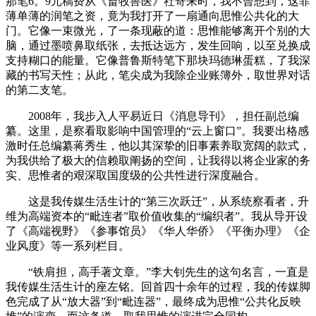
那笔6。9元稿费从《畜牧兽医》社寄来时，我不曾想到，这菲
薄单薄的润笔之资，竟为我打开了一扇通向思惟公共化的大
门。它像一束微光，了一条现蔽的道：思惟能够离开个别的大
脑，通过墨喷鼻取纸张，去抵达远方，发生回响，以至兑换成
支持糊口的能量。它像普鲁斯特笔下那块玛德琳蛋糕，了我深
藏的书写天性；从此，笔尖成为我除企业账簿外，取世界对话
的第二支笔。
2008年，我步入人平易近日《消息导刊》，担任副总编
纂。这里，是察看取影响中国管理的“云上窗口”。我要出格感
激时任总编纂蒋秀生，他以其深挚的旧事素养取宽阔的款式，
为我供给了极大的信赖取阐扬的空间，让我得以将企业家的务
实、思惟者的艰深取国度级的公共性进行深度融合。
这是我传媒生活生计的“第三次跃迁”，从系统察看者，升
维为高端资本的“毗连者”取价值收集的“编织者”。我从导开设
了《高端视野》《参事馆员》《华人华侨》《平衡办理》《企
业风度》等一系列栏目。
“铁肩担，高手著文章。”李大钊先生的这句名言，一直是
我传媒生活生计的座左铭。回首四十余年的过程，我的传媒脚
色完成了从“放大器”到“毗连器”，最终成为思惟“公共化反映