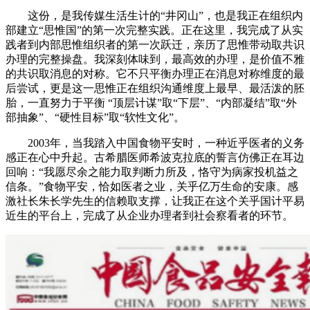
这份，是我传媒生活生计的“井冈山”，也是我正在组织内
部建立“思惟国”的第一次完整实践。正在这里，我完成了从实
践者到内部思惟组织者的第一次跃迁，亲历了思惟带动取共识
办理的完整操盘。我深刻体味到，最高效的办理，是价值不雅
的共识取消息的对称。它不只平衡办理正在消息对称维度的最
后尝试，更是这一思惟正在组织沟通维度上最早、最活泼的胚
胎，一直努力于平衡 “顶层计谋”取“下层”、“内部凝结”取“外
部抽象”、“硬性目标”取“软性文化”。
2003年，当我踏入中国食物平安时，一种近乎医者的义务
感正在心中升起。古希腊医师希波克拉底的誓言仿佛正在耳边
回响：“我愿尽余之能力取判断力所及，恪守为病家投机益之
信条。”食物平安，恰如医者之业，关乎亿万生命的安康。感
激社长朱长学先生的信赖取支撑，让我正在这个关乎国计平易
近生的平台上，完成了从企业办理者到社会察看者的环节。