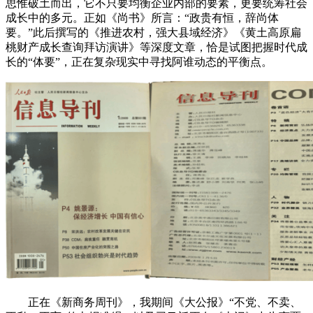
思惟破土而出，它不只要均衡企业内部的要素，更要统筹社会
成长中的多元。正如《尚书》所言：“政贵有恒，辞尚体
要。”此后撰写的《推进农村，强大县域经济》《黄土高原扁
桃财产成长查询拜访演讲》等深度文章，恰是试图把握时代成
长的“体要”，正在复杂现实中寻找阿谁动态的平衡点。
正在《新商务周刊》，我期间《大公报》“不党、不卖、