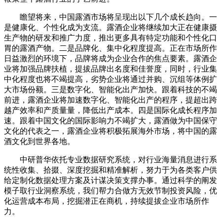
瞻望将来，中国露酒市场将呈现出以下几个成长趋向。一
是健康化、个性化成为支流。露酒企业将继续加大正在健康摄
生产物的研发和推广力度，推出更多具有特定功能和个性化口
胃的露酒产物。二是品牌化、集中化程度提高。正在市场所作
日益激烈的环境下，品牌将成为企业合作的焦点要素。露酒企
业将加强品牌扶植，提拔品牌出名度和佳誉度，同时，行业集
中化程度也将不竭提高，劣势企业将通过并购、沉组等体例扩
大市场份额。三是数字化、智能化出产加快。跟着科技的不竭
前进，露酒企业将加速数字化、智能化出产的程序，提超出跨
越产效率和产质量量，降低出产成本。四是国际化成长程序加
速。跟着中国文化的国际影响力不竭扩大，露酒做为中国保守
文化的代表之一，露酒企业将积极拓展海外市场，将中国的露
酒文化到世界各地。
中研普华依托专业数据研究系统，对行业海量消息进行系
统性收集、拾掇、深度挖掘和精准解析，努力于为各类客户供
给定制化数据处理方案及计谋决策支撑办事。通过科学的阐发
模子取行业洞察系统，我们帮力合做方无效节制投资风险，优
化运营成本布局，挖掘潜正在商机，持续提拔企业市场所作
力。