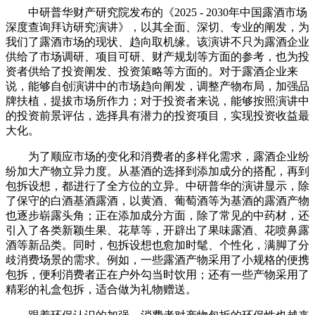
中研普华财产研究院发布的《2025 - 2030年中国露酒市场
深度查询拜访研究演讲》，以其全面、深切、专业的阐发，为
我们了露酒市场的现状、趋向取机缘。该演讲不只为露酒企业
供给了市场调研、项目可研、财产规划等方面的参考，也为投
资者供给了投资阐发、投资策略等方面的。对于露酒企业来
说，能够自创演讲中的市场趋向阐发，调整产物布局，加强品
牌扶植，提拔市场所作力；对于投资者来说，能够按照演讲中
的投资前景评估，选择具有潜力的投资项目，实现投资收益最
大化。
为了顺应市场的变化和消费者的多样化需求，露酒企业纷
纷加大产物立异力度。从基酒的选择到添加成分的搭配，再到
包拆设想，都进行了全方位的立异。中研普华的演讲显示，除
了保守的白酒基酒露酒，以黄酒、葡萄酒等为基酒的露酒产物
也逐步崭露头角；正在添加成分方面，除了常见的中药材，还
引入了各类新颖生果、花草等，开辟出了果味露酒、花喷鼻露
酒等新品类。同时，包拆设想也愈加时髦、个性化，满脚了分
歧消费场景的需求。例如，一些露酒产物采用了小规格的便携
包拆，便利消费者正在户外勾当时饮用；还有一些产物采用了
精彩的礼盒包拆，适合做为礼物赠送。