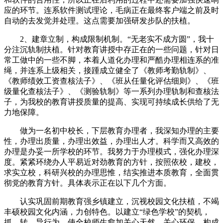
应的环节。连系软件测试理论，毛病正在最终客户端之前及时
自动的去发觉并处理。这点需要加强研发步队的扶植。
2、建章立制，构成限制机制。“无老实不成方圆”，我十
分注沉轨制扶植。针对教育讲授中存正在的一些问题，针对日
常工做中的一些不脚，本着人道化办理和严酷办理相连系的准
绳，并连系上级相关，接踵成立健全了《教师考勤轨制》、
《教师绩效工资查核法子》、《班从任量化评估细则》、《班
级量化查核法子》、《测验轨制》等一系列办理轨制和查核法
子，为我校的教育讲授质量的提高、实现可持续成长供给了无
力地保障。
做为一名初中校长，下层教育办理者，我深知办理的主要
性，办理出质量，办理出效益，办理出人才。科学而又高效的
办理是办妥一所学校的环节。我努力于办理模式，强化办理深
度。紧紧环绕办人平易近对劲教育的方针，按照依校，建校，
求实立校，科研兴校的办理思惟，结实推进本质教育，全面贯
彻党的教育方针。具体表示正在以下几个方面。
认实巩固前期教育强乡镇建立，沉视校园文化扶植，不竭
丰硕校园文化内涵，力创特色。以建立“绿色学校”的契机，
抓，转，导行为，使全校师生愈加关心天然，关心环保，构成