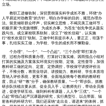
立场。
教职工进修轨制，深切贯彻落实科学成长不雅，环绕“办
人平易近对劲教育”的方针，明白办学标的目的，规范办理办
法。留意倾听群众呼声，切实树立思惟，不竭完美工做环节，
积极开展“为党旗增辉、为成长办事、为苍生”创先争优从题实
践勾当。成立家校联系轨制，设立了“校长信箱”，认实施
行“校长欢迎日”轨制。工做中时辰提示本人，要正正，坦荡干
事，扎结实实工做，为学校、学生的成长而不懈勤奋。
个办理”、“一个”、“一个凸起”。“三个办理”即打算办
理、过程办理和质量办理。打算好订落实难。因而指点小组对
打算的实施及方案落实环境实行按期、定项、定性督导，加强
教科研工做的定向、定度、定势调控，学校保守讲授评价法
子，不惟分数，将营业培训、讲授能力、教科研、学生本质培
育纳入评价系统，更客不雅、全面地反映每个教师的教研程
度，防止“研”“教”分手，确保教研质量。“一个”即步队。抓教
研步队扶植次要从抓、促全员入手，让教师先行，带动全员推
进，促使学研互动。做到科科有课题，人人争“三优”。“一个
凸起”即指凸起严沉课题的研究，实行典型引、以点带面、辐
射各科的科研方针。我们还采纳“走出去，请进来”的体例，抓