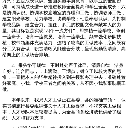
方式；五是成长认识。全面实施本质教育，以事业的全面协
调、可持续成长进一步推进教师全面提高和学生全面成长；六
是协调认识。协调学校遍地室的办理和工做，协调教师工做，
建立阳光学校、活力学校、协调学校；七是奉献认识。为打制
学校品牌，建立合力、担任、多元的校园文化奉献本人的力
量。其目标就是实现“四个一流方针”，即扶植一流学校、争创
一流班子、培育一流教员、培育一流学生。颠末强化步队扶
植，校带领集体充满活力，连结了较高的工做效率，之间既有
分工又有合做，职责清晰又能连合分歧，呈现出勤恳清廉、高
昂向上的工做场合排场。
2、带头恪守规律，不时处处严于律己。清廉自律，洁身
自好，连合同志，，出满勤、干满点，树立了以校为家的思
惟，一直把本人的毕生精神投入到讲授和办理中去，准确处置
好家庭、小我、学校三者之间的关系，从不因小我私事耽搁工
做。
本年以来，我局人才工做正在县委、县的准确带领下，认
实贯彻施行县委组织部关于人才工做要求，不竭夯实工做根
本，人才步队本质较着提高，为全县商务经济成长供给了组
织、人才和智力支撑。