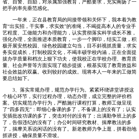
省、自警、自励，对亲属加强教育，严酷要求，充实阐扬了一
把手的率先垂范感化。
一年来，正在县教育局的间接带领和关怀下，我本着为教
育“出实招，干实事，求实效”的准绳，不竭提高本人的专业手
艺程度、工做能力和办理能力，认实贯彻落实科学成长不雅，
强化办理，全面推进本质教育，一步一个脚印，结实工做，积
极开展安然校园、绿色校园建立勾当，目不斜视抓质量，求实
务实促成长，打制校园文化，不竭丰硕学校内涵，正在全面提
拔办学质量和档次上狠下功夫，使我校正在学校办理、教育质
量、社会声誉等方面实现了稳步提拔，根基实现了教育效益和
社会效益的双赢。收到较好的成效。现将本人一年来的工做简
要总结如下。
3、落实常规办理，规范办学行为。紧紧环绕讲堂讲授这
个核心环节，实行过程办理，动态办理，成立完整的评价档
案。切实规范办学行为，严酷施行课程打算，教师工做呈现
了“四多四无”：即细心备课的多了，不备课上的没有了；认实
安插批改功课的多了，突击对付的没有了；出满勤争班上的多
了，告假违纪的没有了；办公时间研究教材、揣摩教法的多
了，揣摩关系说闲话的没有了。新老教师力争上逛，拼着劲地
抓讲授，确保质量不滑坡。