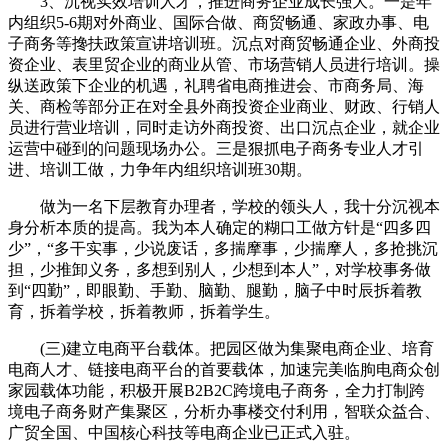
3、沉视实效培训人才，推进商务企业成长强大。一是年
内组织5-6期对外商业、国际合做、商贸畅通、家政办事、电
子商务等搀扶政策宣讲培训班。沉点对商贸畅通企业、外商投
资企业、表里贸企业的商业从管、市场营销人员进行培训。操
纵送政策下企业的机遇，礼聘省电商推进会、市商务局、海
关、商检等部分正在对全县外商投资企业商业、财政、行销人
员进行营业培训，同时走访外商投资、出口沉点企业，就企业
运营中碰到的问题现场办公。三是狠抓电子商务专业人才引
进、培训工做，力争年内组织培训班30期。
做为一名下层教育办理者，学校的领头人，我十分沉视本
身分析本质的提高。我为本人确定的糊口工做方针是“四多四
少”，“多干实事，少说废话，多揣摩事，少揣摩人，多抢挑沉
担，少推卸义务，多想到别人，少想到本人”，对学校事务做
到“四勤”，即眼勤、手勤、脑勤、腿勤，脑子中时辰拆着教
育，拆着学校，拆着教师，拆着学生。
(三)建立电商平台载体。把园区做为集聚电商企业、培育
电商人才、链接电商平台的首要载体，加速完美临朐电商众创
家园载体功能，积极开展B2B2C跨境电子商务，全力打制跨
境电子商务财产集聚区，分析办事楼交付利用，智联众益合、
广贸全国、中国核心科技等电商企业已正式入驻。