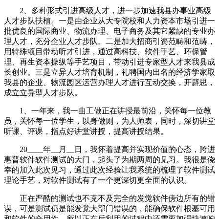
2、多种形式引进高级人才，进一步加速我县办事业高级
人才步队扶植。一是由企业从大专院校和人力资本市场引进一
批优良的国际商业、物流办理、电子商务及其它紧缺的专业办
理人才，充分企业人才步队。二是加大招商引资范畴和范畴，
用特殊项目带动听才引进，通过高科技、软件手艺、环保管
理、再生资本操纵等手艺项目，带动引进专家型人才来我县成
长创业。三是立异人才培育机制，礼聘国内出名的经济学家取
我县的企业、物流园区运营办理人才进行互动交换，开辟思，
成立立异型人才步队。
1、一年来，我一曲工做正在讲授最前沿，关怀每一位教
员，关怀每一位学生，以身做则，为人师表，同时，深切讲堂
听课、评课，指点好讲堂讲授，提高讲授结果。
20____年__月__日，我怀着提高并实现价值的心态，跨进
惠普软件软件测试的大门，起头了为期两周的见习。我很是侥
幸的加入此次见习，通过此次经验让我系统的梳理了软件测试
理论手艺，对软件测试有了一个更深切更全面的认识。
正在严酷的测试也不克不及完全的发觉软件傍边所有的错
误，可是测试仍是能发觉大部门错误的，能确保软件根基可用
和软件的合用性，所以正在后利用的过程中还需要加强快速响