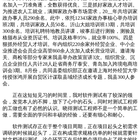
名加入一刀准角逐，全数获得优良。三是抓好家政人才培训。
为推进农人工就业，满脚家政办事市场需求，20__年共培训家
政办事人员290余名。此中，依托12343家政办事核心举办培训
班2期，共培训家政人员50名。沂山大姐培训班13期，共培训
300余名。培训礼聘特地教员讲课，竣事后进行测验，测验及
格颁布从业资历证书。培训及格率95%，就业率100%。四是
狠抓外经贸人才培训。年内组织220余家外经贸企业、中小企
业推进会会员企业高管860余人次加入成长营业培训。邀请海
关、商检等部分专家来我县举办政策宣讲3次。组织营业、沉
点企业担任人共计28人赴省商务厅泰安、青岛加入跨境电商培
训会3期。8月份，共同县委组织部正在邀请上海对外经贸大学
传授张鸿开展自贸区计谋取县域经济成长专题，我县300人参
会。
正在这短短见习的时间里，我对软件测试有了较深的领
会，发觉本人的不脚，放下了心中的石头，同时对测试工程师
的工做也有了必然的认识。晓得测试工程师不是一个简单的工
做，需要全面的学问和丰硕的经验，还要有细心和耐心。
软件测试存正在于整个项目周期，正在项目起头之初需求
调研的时候就起头了，正在构成需求规格仿单的时候就需要针
对文档进行测试。这个环节正在后续整个项目中占了很大的比