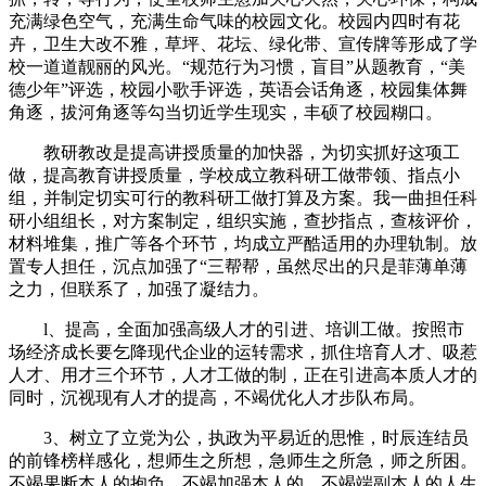
充满绿色空气，充满生命气味的校园文化。校园内四时有花
卉，卫生大改不雅，草坪、花坛、绿化带、宣传牌等形成了学
校一道道靓丽的风光。“规范行为习惯，盲目”从题教育，“美
德少年”评选，校园小歌手评选，英语会话角逐，校园集体舞
角逐，拔河角逐等勾当切近学生现实，丰硕了校园糊口。
教研教改是提高讲授质量的加快器，为切实抓好这项工
做，提高教育讲授质量，学校成立教科研工做带领、指点小
组，并制定切实可行的教科研工做打算及方案。我一曲担任科
研小组组长，对方案制定，组织实施，查抄指点，查核评价，
材料堆集，推广等各个环节，均成立严酷适用的办理轨制。放
置专人担任，沉点加强了“三帮帮，虽然尽出的只是菲薄单薄
之力，但联系了，加强了凝结力。
l、提高，全面加强高级人才的引进、培训工做。按照市
场经济成长要乞降现代企业的运转需求，抓住培育人才、吸惹
人才、用才三个环节，人才工做的制，正在引进高本质人才的
同时，沉视现有人才的提高，不竭优化人才步队布局。
3、树立了立党为公，执政为平易近的思惟，时辰连结员
的前锋榜样感化，想师生之所想，急师生之所急，师之所困。
不竭果断本人的抱负，不竭加强本人的，不竭端副本人的人生