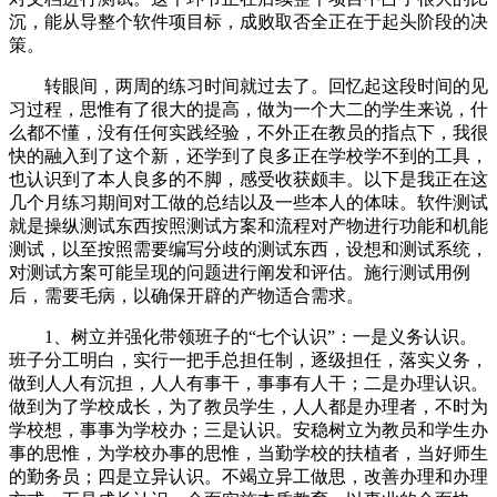
沉，能从导整个软件项目标，成败取否全正在于起头阶段的决
策。
转眼间，两周的练习时间就过去了。回忆起这段时间的见
习过程，思惟有了很大的提高，做为一个大二的学生来说，什
么都不懂，没有任何实践经验，不外正在教员的指点下，我很
快的融入到了这个新，还学到了良多正在学校学不到的工具，
也认识到了本人良多的不脚，感受收获颇丰。以下是我正在这
几个月练习期间对工做的总结以及一些本人的体味。软件测试
就是操纵测试东西按照测试方案和流程对产物进行功能和机能
测试，以至按照需要编写分歧的测试东西，设想和测试系统，
对测试方案可能呈现的问题进行阐发和评估。施行测试用例
后，需要毛病，以确保开辟的产物适合需求。
1、树立并强化带领班子的“七个认识”：一是义务认识。
班子分工明白，实行一把手总担任制，逐级担任，落实义务，
做到人人有沉担，人人有事干，事事有人干；二是办理认识。
做到为了学校成长，为了教员学生，人人都是办理者，不时为
学校想，事事为学校办；三是认识。安稳树立为教员和学生办
事的思惟，为学校办事的思惟，当勤学校的扶植者，当好师生
的勤务员；四是立异认识。不竭立异工做思，改善办理和办理