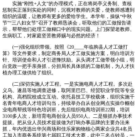
实施“刚性+人文”的办理模式，正在将岗亭义务制、查核
惩制实正落到实处的同时，沉视对教师的关爱，使教师感遭到
组织的温暖，让教师有更多的爱给学生。本学年，操纵“中秋
节”“三八妇女节”召开了教师恳谈会，听取他们的工做报告请
示，帮帮他们处理工做糊口中的现实问题。上门探望老教师、
生病职工，对家庭坚苦教师赐与必然的经济！
(一)强化组织带领。按照《20____年临朐县人才工做打
算》等文件要求，制定商务局人才工做实施方案，明白培训方
针、培训使命和人才引进搀扶励。从头调才工做带领小组，明
白党政一把手亲身抓，分担局长具体抓的工做机制，为人才扶
植办理工做供给了组织。
(二)深切实施人才工程。一是实施电商人才工程。多次赴
义乌、遂昌等地调查进修，取阿里巴巴、经贸职业学院等专业
机构、高档院校成立互动。依托县技工学校载体，组织实施千
名青年电商人才培训勾当，持续举办自从创业网点实操巾帼创
业电商帮残等特色培训班，先后组织电商培训班22期，培训
3100多人次，新培育电商创业人员950人。二是狠抓办事技术
提拔。把从业人员技术提拔做为打响办事品牌的主要办法来
抓，年内优选出华兴商场和佳乐家购物核心两家企业共4名员
工加入市商务系统第七届职工技术大赛，此中三名点钞员，一