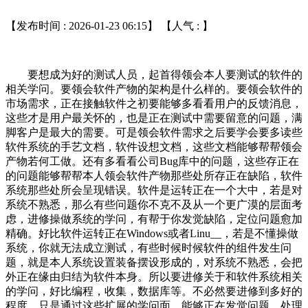
【发布时间 : 2026-01-23 06:15】 【人气 :
】
要想成为好的测试人员，起首得领会本人要测试的软件的
相关学问。要领会软件产物的架构是什么样的。要领会软件的
市场需求，正在接触软件之初要能够多看看用户的反馈消息，
这些才是用户最关怀的，也是正在测试中需要留意的问题，满
脚客户是最大的需要。可是领会软件需求之后要学会要多读些
软件系统的手艺文档，软件设想文档，这些文档能够帮帮领会
产物若何工做。还有多看看公司Bug库中的问题，这些存正在
的问题能够帮帮本人领会软件产物那些处所存正在缺陷，软件
系统那些处所会呈现错误。软件是运转正在一个大中，若是对
系统不熟悉，那么有些问题你不克不及从一个更广漠的层面考
虑，进修操做系统的学问，有帮于你发觉缺陷，定位问题愈加
精确。好比软件运转正在Windows或者Linu__，若是不懂操做
系统，你就无法成立测试，有些时候时候软件的组件发生问
题，就是本人系统设置装备摆设形成的，对系统不熟悉，会把
外正在缘由归结为软件本身。所以要进修关于和软件系统相关
的学问，好比编程，收集，数据库等。不必然要进修到多好的
程度，只是通过这些扩展的学问面，能够正在发觉问题，处理