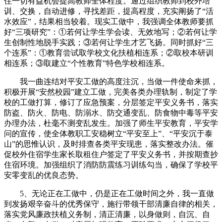
住一切有益机会提高教师全体程度。通过组织教师到校外培
训、交换，自动进修，寻找差距，提高程度，充实阐扬了“活
水效应”，结果相当较着。现实工做中，我强调全体教师要抓
好“三项研究”：①若何让学生学会读、无效地写；②若何让学
生创制性地脱手实践；③若何让学生才艺飞扬。同时抓好“三
个连系”：①教育尝试取学校文化扶植相连系；②取校本研训
相连系；③取建立“个性教育”特色学校相连系。
我一曲连结对平安工做的高度注沉，当做一件使命来抓，
积极开展“安然校园”建立工做，完美各类办理轨制，制定了学
校的工做打算，修订了应急预案，分层签定平安义务书，落实
防盗、防火、防电、防溺水、防交通变乱、防食物中毒等平安
办理办法，杜毫不测变乱发生。加强了师生平安教育，平安学
问的宣传，使全体教职工安稳树立“平安至上”、“平安沉于泰
山”的思惟认识，及时排查各类平安现患，落实整改办法。催
促校外住宿学生家长取租住户签定了平安义务书，并按期查抄
住宿环境。加强组织了消防防震练习训练勾当，确保了学校平
安零变乱的优良态势。
5、无论正在工做中，仍是正在工做时间之外，我一直做
到发扬艰辛奋斗的优秀保守，施行带领干部清廉自律的相关，
落实党风廉政扶植义务制，清正清廉，以身做则，自沉、自