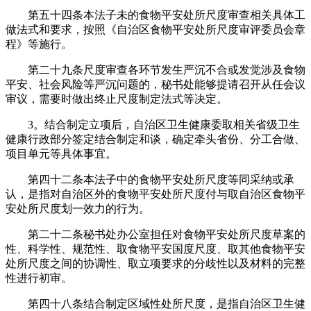
第五十四条本法子未的食物平安处所尺度审查相关具体工
做法式和要求，按照《自治区食物平安处所尺度审评委员会章
程》等施行。
第二十九条尺度审查各环节发生严沉不合或发觉涉及食物
平安、社会风险等严沉问题的，秘书处能够提请召开从任会议
审议，需要时做出终止尺度制定法式等决定。
3。结合制定立项后，自治区卫生健康委取相关省级卫生
健康行政部分签定结合制定和谈，确定牵头省份、分工合做、
项目单元等具体事宜。
第四十二条本法子中的食物平安处所尺度等同采纳或承
认，是指对自治区外的食物平安处所尺度付与取自治区食物平
安处所尺度划一效力的行为。
第二十二条秘书处办公室担任对食物平安处所尺度草案的
性、科学性、规范性、取食物平安国度尺度、取其他食物平安
处所尺度之间的协调性、取立项要求的分歧性以及材料的完整
性进行初审。
第四十八条结合制定区域性处所尺度，是指自治区卫生健