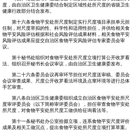
度，由自治区卫生健康委结合制定区域性处所尺度的省级卫生
健康行政部分结合发布。
第十六条食物平安处所尺度制定实行尺度项目承担单元担
任制，对尺度草拟的性、科学性和适用性担任，并供给相关食
物平安风险评估根据和社会风险评估成果材料，相关食物平安
风险评估成果应提交自治区食物平安风险评估专家委员会审
议。
第十秘书处组织对食物平安处所尺度立项打算公开收罗看
法、组织召开秘书长会议审议，由自治区卫生健康委发布。
第二十六条委员会议再审环节担任对尺度送审稿、委员会
会议审查成果、尺度公开收罗看法环境及点窜环境等进行总体
手艺审查。
第八条自治区卫生健康委组织成立自治区食物平安处所尺
度审评委员会（以下简称审评委员会），担任审查食物平安处
所尺度，对食物平安处所尺度工做供给征询看法等。
第十一条秘书处办公室拾掇立项，连系食物平安尺度评价
成果及相关工做沉点，提出食物平安处所尺度立项打算草案。