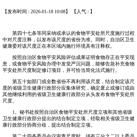
【发布时间 : 2026-01-18 10:08】 【人气 :
】
第四十七条等同采纳或承认的食物平安处所尺度施行过程
中对尺度注释，以发布该尺度的省份为准。同时，自治区卫生
健康委对该尺度正在本区域内施行环境具有注释权。
按照自治区食物平安风险评估成果证明食物存正在平安现
患，或食物平安风险办理中发觉严沉问题，能够告急补充食物
平安处所尺度制定修订项目，并可恰当简化法式施行。
第五十如部门或全数省份不再利用该尺度，结合制定该尺
度的省级卫生健康行政部分应集体研究，确定废止或修订或由
其他继续利用的省级卫生健康行政部分从头发布食物平安处所
尺度。
1。秘书处按照自治区食物平安处所尺度立项和其他省级
卫生健康行政部分提出的结合制定立项，经取相关省级卫生健
康行政部分协商分歧，提出结合制定立项。
第二十四条委员会议审查尺度时，须有三分之二以上委员