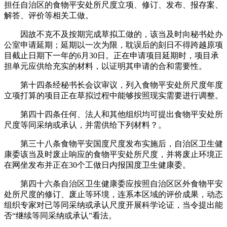
担任自治区的食物平安处所尺度立项、修订、发布、报存案、
解答、评价等相关工做。
因故不克不及按期完成草拟工做的，该当及时向秘书处办
公室申请延期；延期以一次为限，耽误后的刻日不得跨越原项
目截止日期下一年的6月30日。正在申请项目延期时，项目承
担单元应供给充实的材料，以证明其申请的合和需要性。
第十四条经秘书长会议审议，列入食物平安处所尺度年度
立项打算的项目正在草拟过程中能够按照现实需要进行调整。
第四十四条任何、法人和其他组织均可提出食物平安处所
尺度等同采纳或承认，并需供给下列材料？。
第三十八条食物平安国度尺度发布实施后，自治区卫生健
康委该当及时废止响应的食物平安处所尺度，并将废止环境正
在网坐发布并正在30个工做日内报国度卫生健康委。
第四十六条自治区卫生健康委应按照自治区区外食物平安
处所尺度的修订、废止等环境，连系本区域的评价成果，动态
组织专家对已等同采纳或承认尺度开展科学论证，当令提出能
否“继续等同采纳或承认”看法。