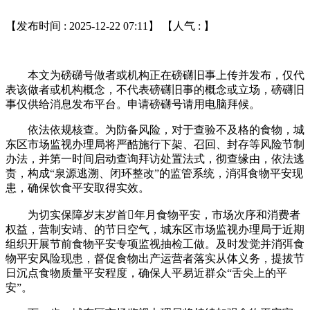
【发布时间 : 2025-12-22 07:11】 【人气 :
】
本文为磅礴号做者或机构正在磅礴旧事上传并发布，仅代
表该做者或机构概念，不代表磅礴旧事的概念或立场，磅礴旧
事仅供给消息发布平台。申请磅礴号请用电脑拜候。
依法依规核查。为防备风险，对于查验不及格的食物，城
东区市场监视办理局将严酷施行下架、召回、封存等风险节制
办法，并第一时间启动查询拜访处置法式，彻查缘由，依法逃
责，构成“泉源逃溯、闭环整改”的监管系统，消弭食物平安现
患，确保饮食平安取得实效。
为切实保障岁末岁首年月食物平安，市场次序和消费者
权益，营制安靖、的节日空气，城东区市场监视办理局于近期
组织开展节前食物平安专项监视抽检工做。及时发觉并消弭食
物平安风险现患，督促食物出产运营者落实从体义务，提拔节
日沉点食物质量平安程度，确保人平易近群众“舌尖上的平
安”。