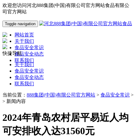
欢迎您访问河北888集团(中国)有限公司官方网站食品有限公
司官方网站
Toggle navigation
网站首页
关于我们
食品安全常识
快捷导航
食品安全动态
联系我们
关于我们
食品安全常识
食品安全动态
联系我们
当前位置：
888集团(中国)有限公司官方网站
>
食品安全常识
>
> 新闻内容
2024年青岛农村居平易近人均
可安排收入达31560元