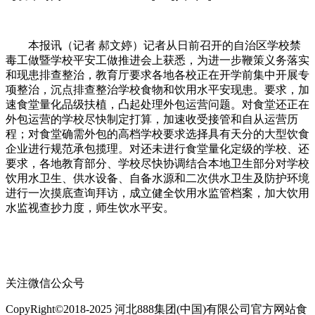
本报讯（记者 郝文婷）记者从日前召开的自治区学校禁
毒工做暨学校平安工做推进会上获悉，为进一步鞭策义务落实
和现患排查整治，教育厅要求各地各校正在开学前集中开展专
项整治，沉点排查整治学校食物和饮用水平安现患。要求，加
速食堂量化品级扶植，凸起处理外包运营问题。对食堂还正在
外包运营的学校尽快制定打算，加速收受接管和自从运营历
程；对食堂确需外包的高档学校要求选择具有天分的大型饮食
企业进行规范承包揽理。对还未进行食堂量化定级的学校、还
要求，各地教育部分、学校尽快协调结合本地卫生部分对学校
饮用水卫生、供水设备、自备水源和二次供水卫生及防护环境
进行一次摸底查询拜访，成立健全饮用水监管档案，加大饮用
水监视查抄力度，师生饮水平安。
关注微信公众号
CopyRight©2018-2025 河北888集团(中国)有限公司官方网站食