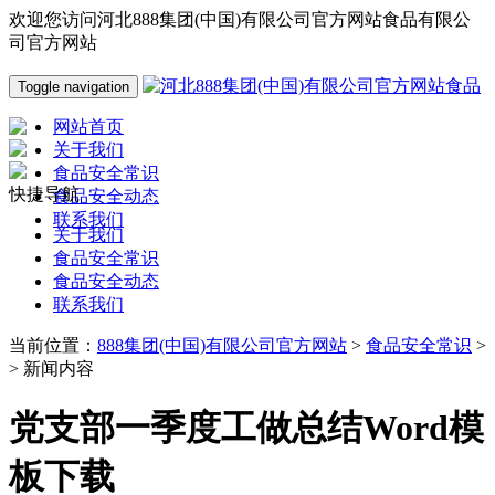
欢迎您访问河北888集团(中国)有限公司官方网站食品有限公
司官方网站
Toggle navigation
网站首页
关于我们
食品安全常识
快捷导航
食品安全动态
联系我们
关于我们
食品安全常识
食品安全动态
联系我们
当前位置：
888集团(中国)有限公司官方网站
>
食品安全常识
>
> 新闻内容
党支部一季度工做总结Word模
板下载