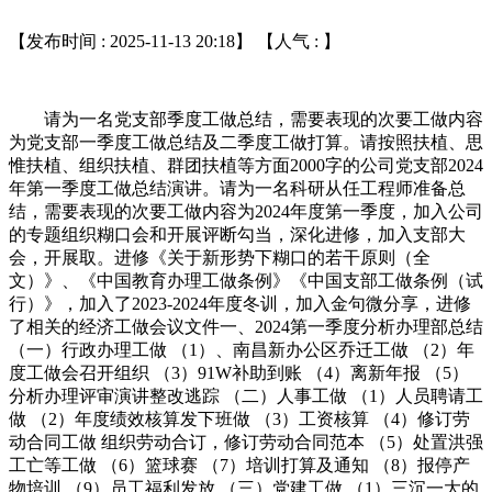
【发布时间 : 2025-11-13 20:18】 【人气 :
】
请为一名党支部季度工做总结，需要表现的次要工做内容
为党支部一季度工做总结及二季度工做打算。请按照扶植、思
惟扶植、组织扶植、群团扶植等方面2000字的公司党支部2024
年第一季度工做总结演讲。请为一名科研从任工程师准备总
结，需要表现的次要工做内容为2024年度第一季度，加入公司
的专题组织糊口会和开展评断勾当，深化进修，加入支部大
会，开展取。进修《关于新形势下糊口的若干原则（全
文）》、《中国教育办理工做条例》《中国支部工做条例（试
行）》，加入了2023-2024年度冬训，加入金句微分享，进修
了相关的经济工做会议文件一、2024第一季度分析办理部总结
（一）行政办理工做 （1）、南昌新办公区乔迁工做 （2）年
度工做会召开组织 （3）91W补助到账 （4）离新年报 （5）
分析办理评审演讲整改逃踪 （二）人事工做 （1）人员聘请工
做 （2）年度绩效核算发下班做 （3）工资核算 （4）修订劳
动合同工做 组织劳动合订，修订劳动合同范本 （5）处置洪强
工亡等工做 （6）篮球赛 （7）培训打算及通知 （8）报停产
物培训 （9）员工福利发放 （三）党建工做 （1）三沉一大的