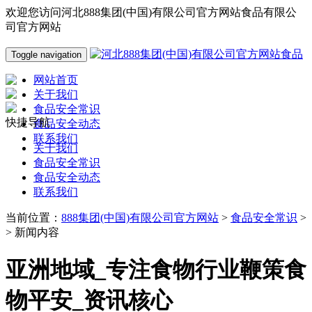
欢迎您访问河北888集团(中国)有限公司官方网站食品有限公
司官方网站
Toggle navigation
网站首页
关于我们
食品安全常识
快捷导航
食品安全动态
联系我们
关于我们
食品安全常识
食品安全动态
联系我们
当前位置：
888集团(中国)有限公司官方网站
>
食品安全常识
>
> 新闻内容
亚洲地域_专注食物行业鞭策食
物平安_资讯核心