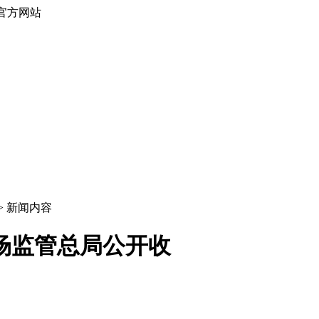
官方网站
 > 新闻内容
场监管总局公开收