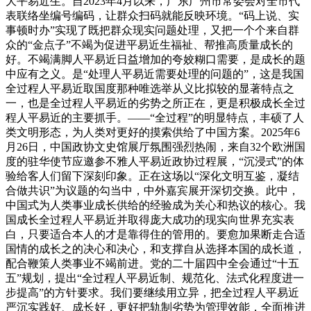
大平易近生。自2023年4月以来，广东广州市常委会对全市代
表联络坐编号编码，让群众扫码就能反映环境。“码上说、实
事顿时办”实现了既把群众现实问题处理，又把一个个来自群
众的“金点子”不竭为促进平易近生福祉、帮推高质量成长的
好。不竭满脚人平易近日益增加的夸姣糊口需要，是成长的题
中应有之义。是“处理人平易近需要处理的问题的”，这是我国
全过程人平易近取国度那种唯选举从义比拟较的显著特点之
一，也是全过程人平易近的劣势之所正在，更是积极成长全过
程人平易近的主要抓手。——“全过程”的明显特点，丰硕了人
类文明形态，为人类对更好的摸索供给了中国方案。2025年6
月26日，中国政协文史馆展厅氛围强烈热闹，来自32个欧洲国
度的驻华使节应邀参不雅人平易近政协过程展，“沉浸式”的体
验给客人们留下深刻印象。正在这场以“深化文明互鉴，凝结
合做共识”为议题的勾当中，中外嘉宾展开深切交换。此中，
中国式为人类事业成长供给的经验成为关心和热议的核心。我
国成长全过程人平易近并取得庞大成功的现实向世界充实表
白，只要适合本人的才是靠得住的管用的。要愈加果断走合适
国情的成长之的决心和决心，和支撑自从选择本国的成长道，
配合鞭策人类事业不竭前进。党的二十届四中全会通过“十五
五”规划，提出“全过程人平易近制、规范化、法式化程度进一
步提高”的方针要求。我们要继续用立异，把全过程人平易近
严沉实践好、成长好，更好把轨制劣势为管理效能，全面推进