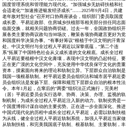
国度管理系统和管理能力现代化。“加强城乡无妨碍扶植和社
会适老化”“加速推进银发经济成长”……2025年9月4日，共建
老年敌对型社会”召开对口协商座谈会，组织部门委员取国度
成长委、平易近政部、住房城乡扶植部等相关部分担任同志面
临面交换，就相关问题协商切磋。过去一年，全国政协组织开
展各类主要协商议政勾当98场次，鞭策各项协商建言更好为党
和国度科学决策办事。“有事好筹议”根植于中汉文明的汗青深
处。中汉文明付与全过程人平易近以深挚底蕴，“第二个连
系”拓展了中国特色社会从义成长道的文化根底。成长全过程
人平易近要植根中汉文化膏壤，表现中汉文明的凸起特征。要
正在更广漠的文化空间中，充实使用中华优良保守文化的贵重
资本，摸索面向将来的理论和轨制立异。下层群众自治轨制是
我国一项根基轨制。村平易近委员会组织法和城市居平易近委
员会组织法是发扬下层、保障和规范下层群众自治的根本性法
令。本年1月起，点窜后的“两委”组织法正式施行，完美村
（居）平易近委员会实行选举、协商、决策、办理、监视的轨
制机制，为成长全过程人平易近注入新的动力。轨制劣势是一
个国度博得计谋自动的主要劣势。正在进一步全面深化、推进
中国式现代化的历程中成长全过程人平易近，必需以轨制扶植
为从线，健全全过程人平易近轨制系统，加强人平易近当家做
从轨制扶植，和完美我国底子轨制、根基轨制、主要轨制，丰