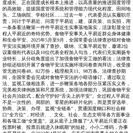
度成长、正在国度成长根本上推进，以高质量的推进国度管理
的高效能，提拔国度管理系统和管理能力现代化程度。田间地
头、工场病院、学校社区……过去一年，代表委员认实履职尽
责，问计于平易近、问需于平易近，建、谋良策、出实招，用
一条条看法鞭策一件件平易近生实事落地落实，活泼彰显全过
程人平易近的奇特劣势。食物平安事关人平易近群众身体健康
和生命平安。2025年5月至9月，全国常委会法律查抄组对食物
平安法实施环境开展了查抄。吸纳、汇集平易近智，邀请2位
议案领衔代表以及10位代表全程加入勾当，代表们充实阐扬专
业特长，从分歧角度提出了加强食物平安工做的看法；法律查
抄组还组织开展了食物平安法实施环境问卷查询拜访，收受接
管无效问卷48。82万份，梳理相关11。98万条。法律查抄期
间，全国常委会完成对食物平安法的小暗语修订，通过取立
法、监视工做相连系，进一步鞭策各地各部分压紧压实义务，
完美相关律例政策和尺度系统，加强法律能力，巩固食物平安
社会共治款式，配合守护好“舌尖上的平安”。全过程人平易近
不是一次性的、局部的、零星的和碎片化的，而是贯穿选举、
协商、决策、办理、监视“全链条”，贯通国度糊口和社会糊
口“全方位”，对经济、、文化、社会、生态文明等各方面事业
和各项工做“全笼盖”。这从底子上降服了“人平易近只要正在
投票时被、投票后就进入休眠期”的短处。小小二维码，办事