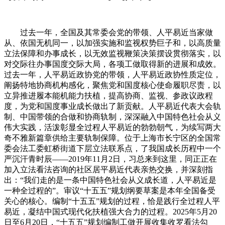
过去一年，全国及其常委会党的带领、人平易近当家做
从、依国无机同一，以加强实施和监视权势巨子和，以高质量
立法保障和办事成长，以无效监视鞭策决策摆设贯彻落实，以
对交际往办事国度交际大局，各项工做取得新的进展和成效。
过去一年，人平易近政协党的带领，人平易近政协性质定位，
阐扬特地协商机构感化，聚焦党和国度核心使命履职尽责，以
立异推进履本能机能力扶植，提高协商、监视、参政议政程
度，为党和国度事业成长做出了新贡献。人平易近代表大会轨
制、中国带领的合做和协商轨制，深深融入中国特色社会从义
伟大实践，活泼彰显全过程人平易近的勃勃朝气，为续写两大
奇不雅新篇章供给主要轨制保障。位于上海市长宁区的全国常
委会法工委虹桥街道下层立法联系点，了我国成长历程中一个
严沉汗青时辰——2019年11月2日，习总来到这里，同正正在
加入立法看法咨询的社区居平易近代表亲热交换，并深刻指
出：“我们走的是一条中国特色社会从义成长道，人平易近是
一种全过程的”。审议“十五五”规划纲要草案是本年全国备受
关心的核心。编制“十五五”规划的过程，恰是践行全过程人平
易近，凝结中国式现代化扶植强大合力的过程。2025年5月20
日至6月20日，“十五五”规划编制工做开展收集收罗看法勾