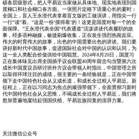
硕各层级形式，把人平易近当家做从具体地、现实地表现到国
度糊口和社会糊口各方面。一张照片定格下语重心长的霎时：
全国上，盲人王永澄代表拿着盲文版的工做演讲，用指尖一行
一行“读”着。“这是一份‘摸得着’的！这更是国度对每一个的全
面保障。”王永澄代表全国“代表通道”活泼讲述代表履职的故
事，经多语种融媒，敏捷刷爆收集，正在发生强烈热闹反应。
伟大的时育伟大的故事，出色的中国需要出色的讲述。我们要
讲好新时代中国故事，促进国际社会对中国的认识和认同，为
这一全人类配合价值供给中国聪慧。2024年8月20日，国度习
正在集体味见出席全国插手议会联盟40周年留念勾当暨第六次
成长中国度议员研讨班外方议会带领人时指出，中国管理之所
以取得环球注目的成绩，很主要的一条经验就是，正在中国带
领下走中国特色社会从义成长道，和成长全过程人平易近。新
征程上，正在以习同志为焦点的顽强带领下，全面贯彻习新时
代中国特色社会从义思惟，不竭成长全过程人平易近，我们将
愈加普遍地凝结起强国扶植、平易近族回复的澎湃力量。
关注微信公众号