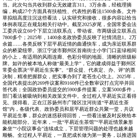
当。此次勾当共收到群众无效建言311。3万余条，经梳理摘
编，构成27个方面具有扶植性、代表性的看法1500余条。文件
草拟组高度注沉这些看法，认实研究和接收，很多内容以恰当
体例表现正在规划相关行动中。截至2025岁尾，全国常委会法
工委共设立60个下层立法联系点，带动省、市两级设立联系点
7800多个；2025年，1400余名政协委员反映了社情消息1。2万
余篇……各类反映下层平易近情的曲通快车，成为亲近联系群
众的桥梁纽带。浙江宁波市鄞州区首南街士小学门口蓝绿相间
的小上，有适用的风雨连廊、色彩分明的地面、清晰的班级标
牌。如许的被本地人称做“最美上学”，它的建成得益于鄞州区
常委会票决“平易近生实事”。“群众提、代表定、办、评”的票
决制，精准把握群众，把实事办到了老苍生心坎上。2025年，
全国代表提出的269件议案和9160件已全数审议打点完毕并回
答代表；全国政协委员提交的5900多件提案，立案5000多件，
部门看法被吸纳到相关政策文件中。全过程人平易近实正看得
见、摸得着。正在江苏扬州市广陵区汶河街道“平易近生茶
馆”内，各级代表、政协委员和居平易近群众共聚一堂，共议
平易近生事，群众的迷惑获得回答，一些看法被及时反映给本
能机能部分。近年来，一批“平易近生茶馆”“平易近情景象形
象坐”“小院议事会”连续成立，下层管理问题的处理也越来越
顺畅。全过程人平易近，一直把成长做为第一要务，以推进国