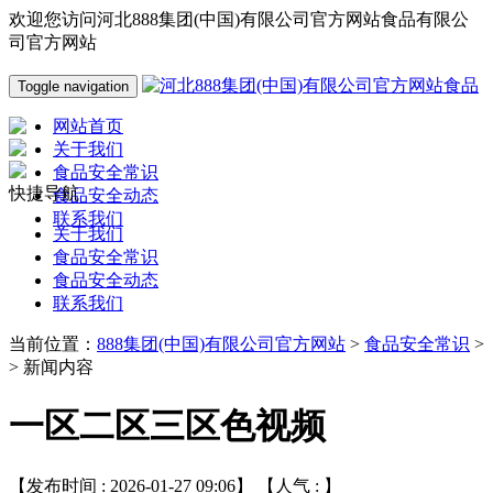
欢迎您访问河北888集团(中国)有限公司官方网站食品有限公
司官方网站
Toggle navigation
网站首页
关于我们
食品安全常识
快捷导航
食品安全动态
联系我们
关于我们
食品安全常识
食品安全动态
联系我们
当前位置：
888集团(中国)有限公司官方网站
>
食品安全常识
>
> 新闻内容
一区二区三区色视频
【发布时间 : 2026-01-27 09:06】 【人气 :
】