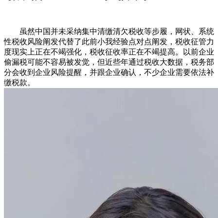
虽然中国并未采纳集中清缴清欠税收等步履，网状、系统
性税收风险阐发代替了此前小我经验点对点阐发，税收征管力
度现实上正在不竭强化，税收征收率正在不竭提高。以前企业
偷漏税可能不容易被发觉，但近些年通过税收大数据，税务部
分会收到企业风险提醒，并跟企业确认，不少企业需要依法补
缴税款。