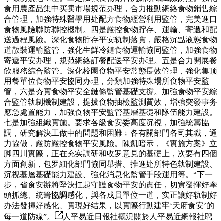
食用農產品集中买卖市場規范办理，合力推動網絡食物銷售綜
合管理，加強特殊醫學用处配方食物經營利用監管，完美進口
食物風險聯防聯控機制。四是嚴控食物貯存、運輸、寄遞和配
送過程風險。深化食物貯存平安轨制落實，嚴格沉點液態食物
道散裝運輸監管，強化生鮮冷鏈食物運輸協同監管，加強食物
寄遞平安办理，規范網絡訂餐配送平安办理。五是合力開展餐
飲服務綜合監管。深化校園食物平安常態長效管理，強化集顶
用餐單位食物平安協同办理，分類加強特殊場所食物平安監
管，六是夯實食物平安全鏈條監管基礎支撐。加強食物平安綜
合監管轨制機制建設，提拔食物抽檢監測質效，增強突發事务
應急處置能力，加強食物平安監管基層基礎和隊伍能力建設。
七是加強組織實施。要求各級食安委高度沉視，加強統籌協
調，研究解決工做中的問題和困難﹔各有關部門各司其職，通
力協做，嚴防嚴控食物平安風險。陳凱暗示，《實施方案》立
脚四川實際，正在充实調研和收罗意見的基礎上，次要有四個
方面創新，包罗細化部門協同舉措、推進处所特色轨制建設、
沉视基層基礎能力建設、強化消息化監管手段運用等。“下一
步，省食安辦將堅決扛起守護食物平安的責任，切實發揮好牽
頭抓總、統籌協調感化，與各成員單位一道，实正讓好轨制好
办法發揮好感化、實現好结果，以實際行動建牢‘天府食安’的
每一道防線”。
人平易近日報社概況關於人平易近網報社聘