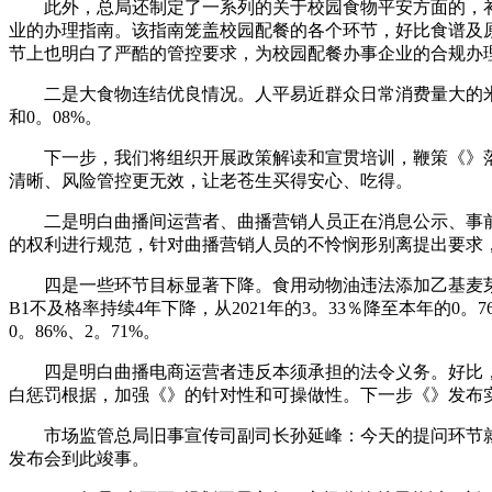
此外，总局还制定了一系列的关于校园食物平安方面的，补
业的办理指南。该指南笼盖校园配餐的各个环节，好比食谱及
节上也明白了严酷的管控要求，为校园配餐办事企业的合规办
二是大食物连结优良情况。人平易近群众日常消费量大的米、面、
和0。08%。
下一步，我们将组织开展政策解读和宣贯培训，鞭策《》落
清晰、风险管控更无效，让老苍生买得安心、吃得。
二是明白曲播间运营者、曲播营销人员正在消息公示、事前
的权利进行规范，针对曲播营销人员的不怜悯形别离提出要求
四是一些环节目标显著下降。食用动物油违法添加乙基麦芽酚也就
B1不及格率持续4年下降，从2021年的3。33％降至本年的0
0。86%、2。71%。
四是明白曲播电商运营者违反本须承担的法令义务。好比，
白惩罚根据，加强《》的针对性和可操做性。下一步《》发布
市场监管总局旧事宣传司副司长孙延峰：今天的提问环节就
发布会到此竣事。