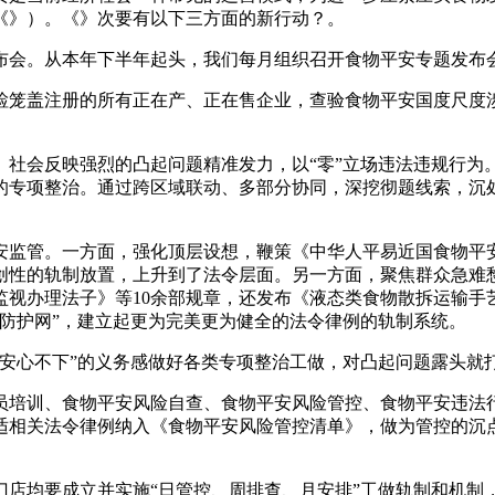
《》）。《》次要有以下三方面的新行动？。
会。从本年下半年起头，我们每月组织召开食物平安专题发布
盖注册的所有正在产、正在售企业，查验食物平安国度尺度涉
会反映强烈的凸起问题精准发力，以“零”立场违法违规行为
的专项整治。通过跨区域联动、多部分协同，深挖彻题线索，沉
监管。一方面，强化顶层设想，鞭策《中华人平易近国食物平安
创性的轨制放置，上升到了法令层面。另一方面，聚焦群众急难
监视办理法子》等10余部规章，还发布《液态类食物散拆运输手
防护网”，建立起更为完美更为健全的法令律例的轨制系统。
心不下”的义务感做好各类专项整治工做，对凸起问题露头就打
培训、食物平安风险自查、食物平安风险管控、食物平安违法行
适相关法令律例纳入《食物平安风险管控清单》，做为管控的沉点
均要成立并实施“日管控、周排查、月安排”工做轨制和机制