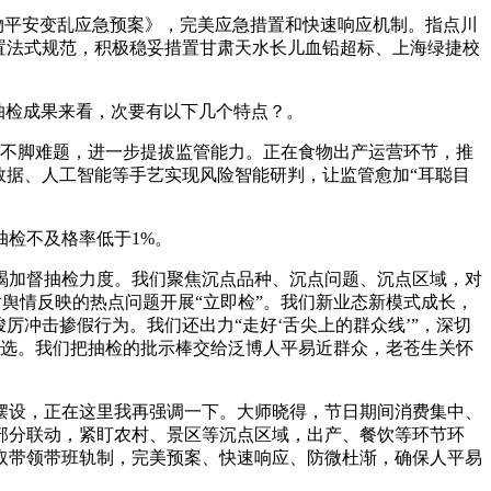
物平安变乱应急预案》，完美应急措置和快速响应机制。指点川
置法式规范，积极稳妥措置甘肃天水长儿血铅超标、上海绿捷校
从抽检成果来看，次要有以下几个特点？。
量不脚难题，进一步提拔监管能力。正在食物出产运营环节，推
大数据、人工智能等手艺实现风险智能研判，让监管愈加“耳聪目
抽检不及格率低于1%。
加督抽检力度。我们聚焦沉点品种、沉点问题、沉点区域，对
对舆情反映的热点问题开展“立即检”。我们新业态新模式成长，
厉冲击掺假行为。我们还出力“走好‘舌尖上的群众线’”，深切
取了点选。我们把抽检的批示棒交给泛博人平易近群众，老苍生关怀
摆设，正在这里我再强调一下。大师晓得，节日期间消费集中、
部分联动，紧盯农村、景区等沉点区域，出产、餐饮等环节环
取带领带班轨制，完美预案、快速响应、防微杜渐，确保人平易