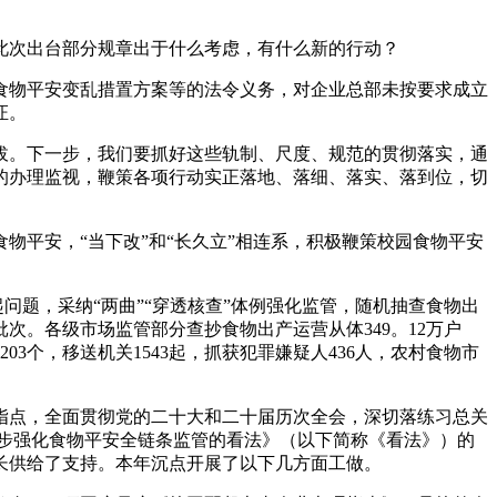
次出台部分规章出于什么考虑，有什么新的行动？
物平安变乱措置方案等的法令义务，对企业总部未按要求成立
证。
。下一步，我们要抓好这些轨制、尺度、规范的贯彻落实，通
的办理监视，鞭策各项行动实正落地、落细、落实、落到位，切
平安，“当下改”和“长久立”相连系，积极鞭策校园食物平安
题，采纳“两曲”“穿透核查”体例强化监管，随机抽查食物出
次。各级市场监管部分查抄食物出产运营从体349。12万户
203个，移送机关1543起，抓获犯罪嫌疑人436人，农村食物市
指点，全面贯彻党的二十大和二十届历次全会，深切落练习总关
步强化食物平安全链条监管的看法》（以下简称《看法》）的
长供给了支持。本年沉点开展了以下几方面工做。