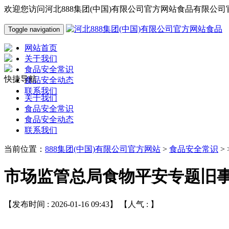
欢迎您访问河北888集团(中国)有限公司官方网站食品有限公司
Toggle navigation
网站首页
关于我们
食品安全常识
快捷导航
食品安全动态
联系我们
关于我们
食品安全常识
食品安全动态
联系我们
当前位置：
888集团(中国)有限公司官方网站
>
食品安全常识
>
市场监管总局食物平安专题旧
【发布时间 : 2026-01-16 09:43】 【人气 :
】