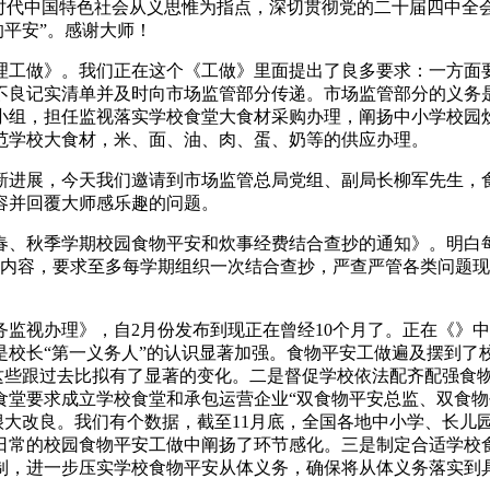
时代中国特色社会从义思惟为指点，深切贯彻党的二十届四中全会
的平安”。感谢大师！
工做》。我们正在这个《工做》里面提出了良多要求：一方面要
不良记实清单并及时向市场监管部分传递。市场监管部分的义务
小组，担任监视落实学校食堂大食材采购办理，阐扬中小学校园
范学校大食材，米、面、油、肉、蛋、奶等的供应办理。
进展，今天我们邀请到市场监管总局党组、副局长柳军先生，食
容并回覆大师感乐趣的问题。
、秋季学期校园食物平安和炊事经费结合查抄的通知》。明白每
面内容，要求至多每学期组织一次结合查抄，严查严管各类问题
视办理》，自2月份发布到现正在曾经10个月了。正在《》中
是校长“第一义务人”的认识显著加强。食物平安工做遍及摆到了
，这些跟过去比拟有了显著的变化。二是督促学校依法配齐配强食
食堂要求成立学校食堂和承包运营企业“双食物平安总监、双食物
很大改良。我们有个数据，截至11月底，全国各地中小学、长儿园
日常的校园食物平安工做中阐扬了环节感化。三是制定合适学校
制，进一步压实学校食物平安从体义务，确保将从体义务落实到具