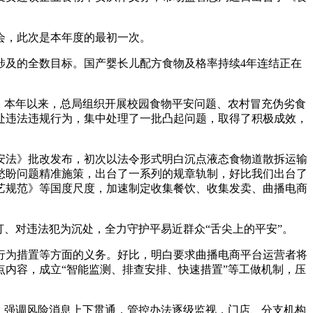
会，此次是本年度的最初一次。
及的全数目标。国产婴长儿配方食物及格率持续4年连结正在
。本年以来，总局组织开展校园食物平安问题、农村冒充伪劣食
处违法违规行为，集中处理了一批凸起问题，取得了积极成效，
法》批改发布，初次以法令形式明白沉点液态食物道散拆运输
愁盼问题精准施策，出台了一系列的规章轨制，好比我们出台了
艺规范》等国度尺度，加速制定收集餐饮、收集发卖、曲播电商
、对违法犯为沉处，全力守护平易近群众“舌尖上的平安”。
为措置等方面的义务。好比，明白要求曲播电商平台运营者将
内容，成立“智能监测、排查安排、快速措置”等工做机制，压
，强调风险消息上下贯通，管控办法逐级监视，门店、分支机构