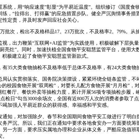
统，用“响应速度”彰显“为平易近温度”。组织修订《国度食
训练，“拉得出、打得赢”的应急措置步队。健全严沉舆情事务措
定性定责，并及时发声回应社会关心。
万批次，检出不及格样品17。23万批次，不及格率2。79%。
，出力鞭策“互联网+AI监管”为实践使用，积极破解下层执
+明厨亮灶”。同时，加速扶植全国食物平安聪慧监管平台，使用
连系，积极建立起了食物平安聪慧监管新款式。
35大类食物抽检不及格率低于总体不及格率，有24大类食物
局认实贯彻落实、国务院决策摆设，紧紧环绕全链条监管，不竭
的校园食物开展“双周检”，对婴长儿配方食物开展“月月检”，
红餐厅、餐饮外卖等抽检力度，累计开展56项专项抽检步履，峻
生点检日”勾当3000余场次，全国有近800万人次的消费者参
不竭加强人平易近群众的获得感、幸福感和平安感。
发通知，对加强除夕、春节和全国期间食物平安工做进行了明白
义务严沉。所以，我们正在通知中要求各地食安办一方面要统筹
。另一方面，要求压实属地办理和企业从体义务，严酷应急值班
安。