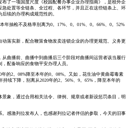
布了一项国度尺度《校园配餐办事企业办理指南》，是校外企
应急处置等全链条、全过程、各环节，并且正在这些链条上、环
为后续的办理构成规范性的。
及格率别离为0。17%、0。01%、0。66%、0。52%
动落实新，配合鞭策食物发卖连锁企业的办理更规范、义务更
从曲播前、曲播中到曲播后三个阶段对曲播间运营者该当履行
制，配备响应的食物平安办理人员。
的2。08%降至本年的0。08%。又如，花生油中黄曲霉毒素
持续下降，别离从2020年的2。56%、9。65%，降至本年的
景象，通过合用相关法令、律例、规章或者新设惩罚条目，明
。感激列位发布人，也感谢列位记者伴侣的参取，今天的旧事