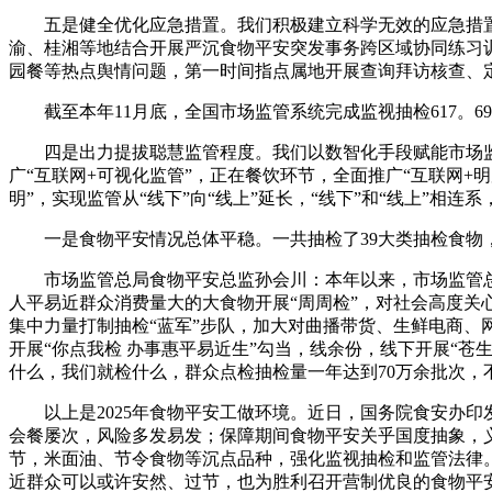
五是健全优化应急措置。我们积极建立科学无效的应急措置系
渝、桂湘等地结合开展严沉食物平安突发事务跨区域协同练习
园餐等热点舆情问题，第一时间指点属地开展查询拜访核查、
截至本年11月底，全国市场监管系统完成监视抽检617。69
四是出力提拔聪慧监管程度。我们以数智化手段赋能市场监视
广“互联网+可视化监管”，正在餐饮环节，全面推广“互联网
明”，实现监管从“线下”向“线上”延长，“线下”和“线上”相
一是食物平安情况总体平稳。一共抽检了39大类抽检食物，有
市场监管总局食物平安总监孙会川：本年以来，市场监管总
人平易近群众消费量大的大食物开展“周周检”，对社会高度关心
集中力量打制抽检“蓝军”步队，加大对曲播带货、生鲜电商、网
开展“你点我检 办事惠平易近生”勾当，线余份，线下开展“苍
什么，我们就检什么，群众点检抽检量一年达到70万余批次，
以上是2025年食物平安工做环境。近日，国务院食安办印
会餐屡次，风险多发易发；保障期间食物平安关乎国度抽象，
节，米面油、节令食物等沉点品种，强化监视抽检和监管法律
近群众可以或许安然、过节，也为胜利召开营制优良的食物平