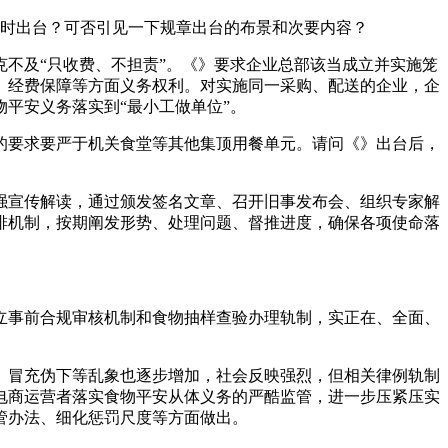
时出台？可否引见一下规章出台的布景和次要内容？
不及“只收费、不担责”。《》要求企业总部该当成立并实施笼
、经费保障等方面义务权利。对实施同一采购、配送的企业，企
平安义务落实到“最小工做单位”。
要求要严于机关食堂等其他集顶用餐单元。请问《》出台后，
宣传解读，通过颁发签名文章、召开旧事发布会、组织专家解
排机制，按期阐发形势、处理问题、督推进度，确保各项使命落
事前合规审核机制和食物抽样查验办理轨制，实正在、全面、
冒充伪下等乱象也逐步增加，社会反映强烈，但相关律例轨制
电商运营者落实食物平安从体义务的严酷监管，进一步压紧压实
管办法、细化惩罚尺度等方面做出。