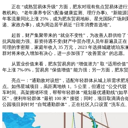
正在 “成熟贸易体升级” 方面，肥东对现有焦点贸易体进行业
教机构)、“老年康养专区”(配备健康监测、理疗办事)、“新能源汽
年客流量同比上涨 25%，成为肥东贸易地标。星光国际广场则聚焦
递、家政办事)，成为周边居平易近 “日常消费首选地”。
起首，财产集聚带来的 “就业不变性”，为改善人群供给了 
抗风险能力强、薪资待遇不变(财产中层办理人员年薪遍及正在 
司理的李密斯，家庭年收入 35 万元，2023 年选择城建琥珀东澜
群对将来收入增加有决心，进一步加强了 “改善置业” 的志愿。
从置业价值来看，肥东贸易房的 “增值潜力” 取 “适用价
年上涨 7%-9%，贸易房 “保值增值” 能力强；另一方面，肥
亮点一：“通勤敌对设想”，适配年轻群体从城上班需求肥东刚需新房
点。如伟星城项目，虽距离地铁 1。5 公里，但通过 “公交代驳 
车时间、高架拥堵环境，帮帮年轻群体 “规划最优通勤线”(如
区”，便利年轻群体 “最初 100 米” 接驳；同时，项目取滴滴
公园项目则针对 “自驾通勤群体”，正在社区入口设置 “洗车点