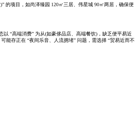
” 的项目，如尚泽臻园 120㎡三居、伟星城 90㎡两居，确保便
 “高端消费” 为从(如豪侈品店、高端餐饮)，缺乏便平易近
能存正在 “夜间乐音、人流拥堵” 问题，需选择 “贸易近而不
。