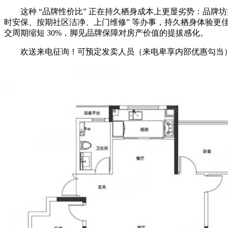
这种 “品牌性价比” 正在持久栖身成本上更显劣势：品牌坊盘的物业
时安保、按期社区洁净、上门维修” 等办事，持久栖身体验更佳；且
交周期缩短 30%，脚见品牌保障对房产价值的提拔感化。
欢送来电征询！可预定发卖人员（来电卑享内部优惠勾当）【