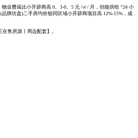
比小开辟商高 0。3-0。5 元 /㎡/ 月，但能供给 “24 小
品牌坊盘)二手房均价较同区域小开辟商项目高 12%-15%，成
正在售房源丨周边配套】。