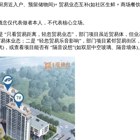
近入户、预留储物间)+ 贸易业态互补(如社区生鲜 + 商场餐饮)
念仅代表做者本人，不代表核心立场。
“只看贸易距离，轻忽贸易业态”，部门项目虽近贸易体，但业态以
易体业态；二是 “轻忽贸易乐音影响”，部门项目紧邻贸易街区，可
干扰)，或查看项目能否有 “隔音设想”(如双层中空玻璃、隔音墙体)