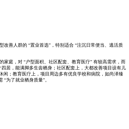
善人群的 “置业首选”，特别适合 “注沉日常便当、逃活质
” 的家庭，对 “户型面积、社区配套、教育医疗” 有较高需求，而
140㎡四居，能满脚多生齿栖身；社区配套上，大都改善项目设有儿
常休闲；教育医疗上，项目周边多有优良学校和病院，如尚泽臻
 “为了就业栖身质量”。