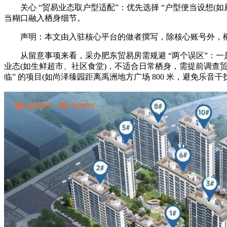
关心 “贸易业态取户型适配”：优先选择 “户型便当设想(如厨房
当糊口融入栖身细节。
声明：本文由入驻核心平台的做者撰写，除核心账号外，概
从留意事项来看，采办肥东贸易房需规避 “两个误区”：一是 
业态(如生鲜超市、社区食堂)，不适合日常栖身，需提前调查贸
临” 的项目(如尚泽臻园距离禹洲地方广场 800 米，避免乐音