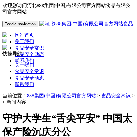
欢迎您访问河北888集团(中国)有限公司官方网站食品有限公
司官方网站
Toggle navigation
网站首页
关于我们
食品安全常识
快捷导航
食品安全动态
联系我们
关于我们
食品安全常识
食品安全动态
联系我们
当前位置：
888集团(中国)有限公司官方网站
>
食品安全常识
>
> 新闻内容
守护大学生“舌尖平安” 中国太
保产险沉庆分公